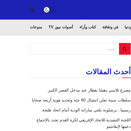
دنيا
فن وثقافة
كتاب وآراء
أصوات نيوز TV
منوعات
أحدث المقالات
مصرع ثلاثيني دهسًا بقطار عند مدخل القصر الكبير
سلطات سبتة تعلن انتشال 80 جثة وتحديد هوية أربعة ضحايا
رسميا.. برشلونة يلغي مباراته الودية أمام اتحاد طنجة
اللجنة التنفيذية للاتحاد الإفريقي لكرة القدم تجدد بالإجماع
دعمها لإنفانتينو