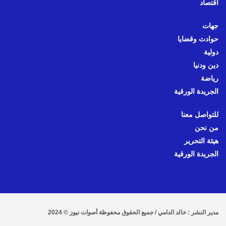
اقتصاد
جهات
حوادث وقضايا
دولية
دين ودنيا
رياضة
الجريدة الورقية
للتواصل معنا
من نحن
هيئة التحرير
الجريدة الورقية
مدير النشر : خالد الدامي / جميع الحقوق محفوظة أصوات نيوز © 2024