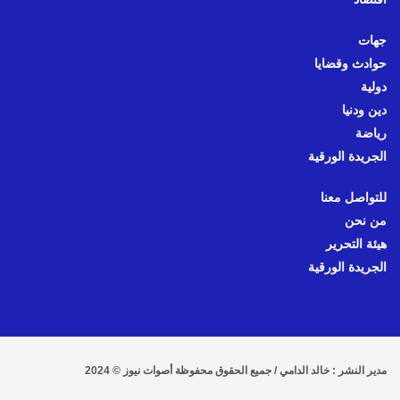
جهات
حوادث وقضايا
دولية
دين ودنيا
رياضة
الجريدة الورقية
للتواصل معنا
من نحن
هيئة التحرير
الجريدة الورقية
مدير النشر : خالد الدامي / جميع الحقوق محفوظة أصوات نيوز © 2024