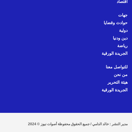
اقتصاد
جهات
حوادث وقضايا
دولية
دين ودنيا
رياضة
الجريدة الورقية
للتواصل معنا
من نحن
هيئة التحرير
الجريدة الورقية
مدير النشر : خالد الدامي / جميع الحقوق محفوظة أصوات نيوز © 2024