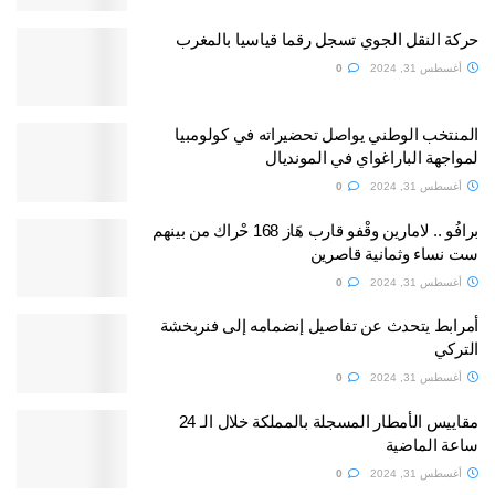
حركة النقل الجوي تسجل رقما قياسيا بالمغرب
أغسطس 31, 2024
0
المنتخب الوطني يواصل تحضيراته في كولومبيا
لمواجهة الباراغواي في المونديال
أغسطس 31, 2024
0
برافُو .. لامارين وقْفو قارب هَاز 168 حْراك من بينهم
ست نساء وثمانية قاصرين
أغسطس 31, 2024
0
أمرابط يتحدث عن تفاصيل إنضمامه إلى فنربخشة
التركي
أغسطس 31, 2024
0
مقاييس الأمطار المسجلة بالمملكة خلال الـ 24
ساعة الماضية
أغسطس 31, 2024
0