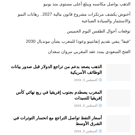
الذهب يواصل مكاسبه ويبلغ أعلى مستوى منذ يونيو
أخنوش يكشف مرتكزات مشروع قانون مالية 2027.. رهانات النمو
والاستثمار والسيادة الصناعية
توقعات أحوال الطقس اليوم الخميس
“فيفا” ينفي تقديم إنفانتينو وعودا للمغرب بشأن مونديال 2030
الفتح السعودي يمدد عقد المغربي مروان سعدان
الذهب يصعد بدعم من تراجع الدولار قبل صدور بيانات
الوظائف الأمريكية
أغسطس 5, 2026
المغرب يصطدم بجنوب إفريقيا في ربع نهائي كأس
إفريقيا للسيدات
أغسطس 5, 2026
أسعار النفط تواصل التراجع مع انحسار التوترات في
الشرق الأوسط
أغسطس 5, 2026