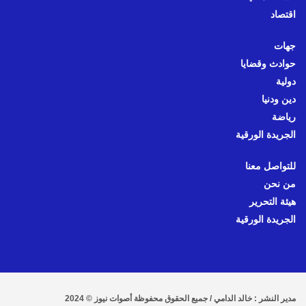
اقتصاد
جهات
حوادث وقضايا
دولية
دين ودنيا
رياضة
الجريدة الورقية
للتواصل معنا
من نحن
هيئة التحرير
الجريدة الورقية
مدير النشر : خالد الدامي / جميع الحقوق محفوظة أصوات نيوز © 2024