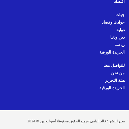
اقتصاد
جهات
حوادث وقضايا
دولية
دين ودنيا
رياضة
الجريدة الورقية
للتواصل معنا
من نحن
هيئة التحرير
الجريدة الورقية
مدير النشر : خالد الدامي / جميع الحقوق محفوظة أصوات نيوز © 2024