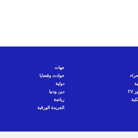
جهات
حراء
حوادث وقضايا
ية
دولية
 TV
دين ودنيا
كية
رياضة
الجريدة الورقية