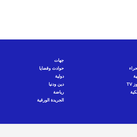
جهات
حراء
حوادث وقضايا
ية
دولية
 TV
دين ودنيا
كية
رياضة
الجريدة الورقية