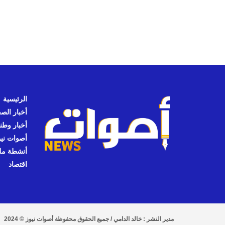
الرئيسية
أخبار الص
أخبار وطن
أصوات نيوز
أنشطة مل
اقتصاد
مدير النشر : خالد الدامي / جميع الحقوق محفوظة أصوات نيوز © 2024