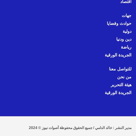
اقتصاد
جهات
حوادث وقضايا
دولية
دين ودنيا
رياضة
الجريدة الورقية
للتواصل معنا
من نحن
هيئة التحرير
الجريدة الورقية
مدير النشر : خالد الدامي / جميع الحقوق محفوظة أصوات نيوز © 2024