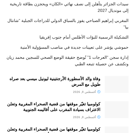
سيدات الجزائر يتأهلن إلى نصف نهائي «الكان» ويحجزن بطاقة تاريخية
إلى مونديال 2027
المغربي إبراهيم الصباحي يفوز بالسباق الدولي للدراجات الجبلية “شانتال
بيا”
التشكيلة الرسمية للبؤات الأطلس أمام جنوب إفريقيا
حموشي يؤشر على تعيينات جديدة في مناصب المسؤولية الأمنية
إدارة سجن “العرجات 1” تُوضح حقيقة الوضع الصحي للسجين محمد زيان
وتكشف عن حصيلة تتبعه الطبي
وفاة والد الأسطورة الأرجنتينية ليونيل ميسي بعد صراه
طويل مع المرض
أغسطس 8, 2026
كولومبيا تغيّر موقفها من قضية الصحراء المغربية وتعلن
الاعتراف بسيادة المغرب على أقاليمه الجنوبية
أغسطس 8, 2026
كولومبيا تغيّر موقفها من قضية الصحراء المغربية وتعلن