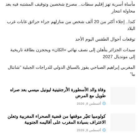
مأساة أسرية تهز إقليم سطات.. مصرع شخصين وتوقيف المشتبه فيه بعد
محاولة انتحار
كندا.. إجلاء أكثر من 20 ألف شخص من منازلهم جراء حرائق غابات غرب
البلاد
توقعات أحوال الطقس اليوم الأحد
سيدات الجزائر يتأهلن إلى نصف نهائي «الكان» ويحجزن بطاقة تاريخية
إلى مونديال 2027
المغربي إبراهيم الصباحي يفوز بالسباق الدولي للدراجات الجبلية “شانتال
بيا”
وفاة والد الأسطورة الأرجنتينية ليونيل ميسي بعد صراه
طويل مع المرض
أغسطس 8, 2026
كولومبيا تغيّر موقفها من قضية الصحراء المغربية وتعلن
الاعتراف بسيادة المغرب على أقاليمه الجنوبية
أغسطس 8, 2026