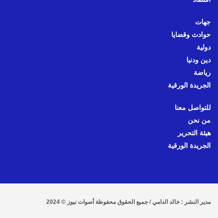
جهات
حوادث وقضايا
دولية
دين ودنيا
رياضة
الجريدة الورقية
للتواصل معنا
من نحن
هيئة التحرير
الجريدة الورقية
مدير النشر : خالد الدامي / جميع الحقوق محفوظة أصوات نيوز © 2024