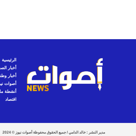
الرئيسية
أخبار الص
أخبار وطن
أصوات نيوز
أنشطة مل
اقتصاد
مدير النشر : خالد الدامي / جميع الحقوق محفوظة أصوات نيوز © 2024