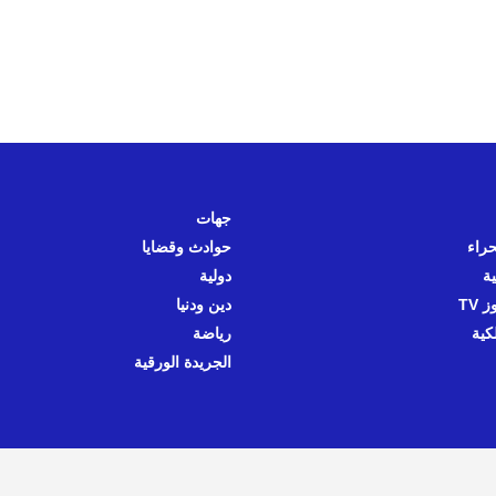
جهات
حراء
حوادث وقضايا
ية
دولية
 TV
دين ودنيا
كية
رياضة
الجريدة الورقية