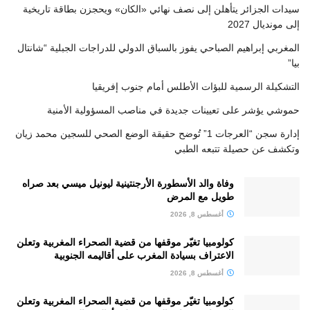
سيدات الجزائر يتأهلن إلى نصف نهائي «الكان» ويحجزن بطاقة تاريخية
إلى مونديال 2027
المغربي إبراهيم الصباحي يفوز بالسباق الدولي للدراجات الجبلية “شانتال
بيا”
التشكيلة الرسمية للبؤات الأطلس أمام جنوب إفريقيا
حموشي يؤشر على تعيينات جديدة في مناصب المسؤولية الأمنية
إدارة سجن “العرجات 1” تُوضح حقيقة الوضع الصحي للسجين محمد زيان
وتكشف عن حصيلة تتبعه الطبي
وفاة والد الأسطورة الأرجنتينية ليونيل ميسي بعد صراه
طويل مع المرض
أغسطس 8, 2026
كولومبيا تغيّر موقفها من قضية الصحراء المغربية وتعلن
الاعتراف بسيادة المغرب على أقاليمه الجنوبية
أغسطس 8, 2026
كولومبيا تغيّر موقفها من قضية الصحراء المغربية وتعلن