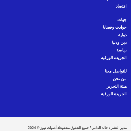
اقتصاد
جهات
حوادث وقضايا
دولية
دين ودنيا
رياضة
الجريدة الورقية
للتواصل معنا
من نحن
هيئة التحرير
الجريدة الورقية
مدير النشر : خالد الدامي / جميع الحقوق محفوظة أصوات نيوز © 2024