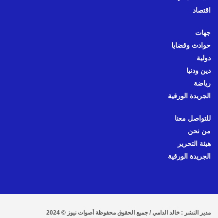
اقتصاد
جهات
حوادث وقضايا
دولية
دين ودنيا
رياضة
الجريدة الورقية
للتواصل معنا
من نحن
هيئة التحرير
الجريدة الورقية
مدير النشر : خالد الدامي / جميع الحقوق محفوظة أصوات نيوز © 2024