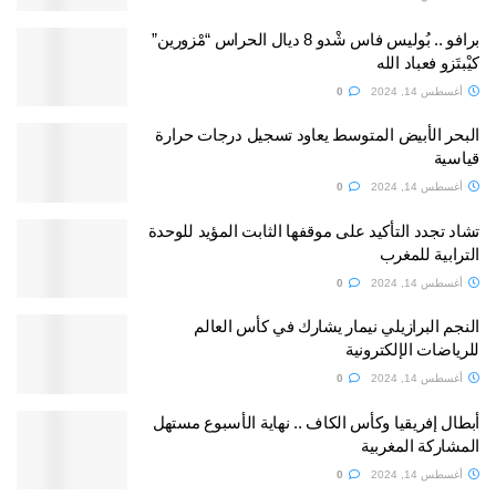
برافو .. بُوليس فاس شْدو 8 ديال الحراس “مْزورين”
كيْبتَزو فعباد الله
أغسطس 14, 2024
0
البحر الأبيض المتوسط يعاود تسجيل درجات حرارة
قياسية
أغسطس 14, 2024
0
تشاد تجدد التأكيد على موقفها الثابت المؤيد للوحدة
الترابية للمغرب
أغسطس 14, 2024
0
النجم البرازيلي نيمار يشارك في كأس العالم
للرياضات الإلكترونية
أغسطس 14, 2024
0
أبطال إفريقيا وكأس الكاف .. نهاية الأسبوع مستهل
المشاركة المغربية
أغسطس 14, 2024
0