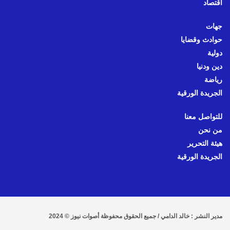
اقتصاد
جهات
حوادث وقضايا
دولية
دين ودنيا
رياضة
الجريدة الورقية
للتواصل معنا
من نحن
هيئة التحرير
الجريدة الورقية
مدير النشر : خالد الدامي / جميع الحقوق محفوظة أصوات نيوز © 2024