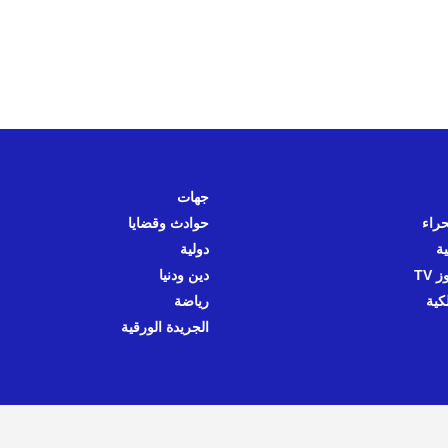
جهات
حراء
حوادث وقضايا
ية
دولية
 TV
دين ودنيا
كية
رياضة
الجريدة الورقية