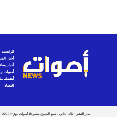
الرئيسية
أخبار الص
أخبار وطن
أصوات نيوز
أنشطة مل
اقتصاد
مدير النشر : خالد الدامي / جميع الحقوق محفوظة أصوات نيوز © 2024