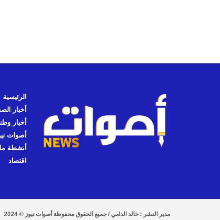
الرئيسية
أخبار الص
أخبار وطن
أصوات نيوز
أنشطة مل
اقتصاد
مدير النشر : خالد الدامي / جميع الحقوق محفوظة أصوات نيوز © 2024