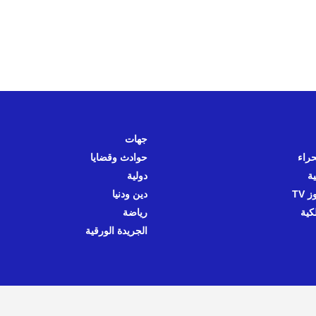
جهات
حراء
حوادث وقضايا
ية
دولية
 TV
دين ودنيا
كية
رياضة
الجريدة الورقية