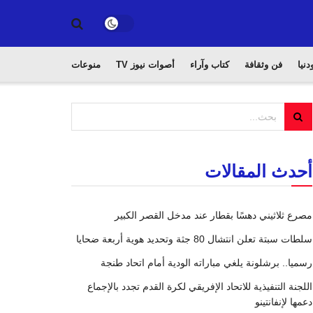
دنيا
فن وثقافة
كتاب وآراء
أصوات نيوز TV
منوعات
أحدث المقالات
مصرع ثلاثيني دهسًا بقطار عند مدخل القصر الكبير
سلطات سبتة تعلن انتشال 80 جثة وتحديد هوية أربعة ضحايا
رسميا.. برشلونة يلغي مباراته الودية أمام اتحاد طنجة
اللجنة التنفيذية للاتحاد الإفريقي لكرة القدم تجدد بالإجماع
دعمها لإنفانتينو