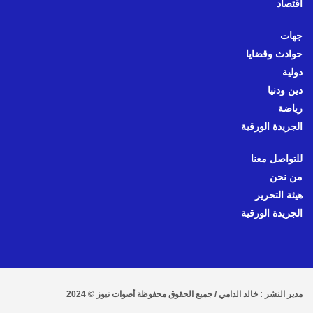
اقتصاد
جهات
حوادث وقضايا
دولية
دين ودنيا
رياضة
الجريدة الورقية
للتواصل معنا
من نحن
هيئة التحرير
الجريدة الورقية
مدير النشر : خالد الدامي / جميع الحقوق محفوظة أصوات نيوز © 2024