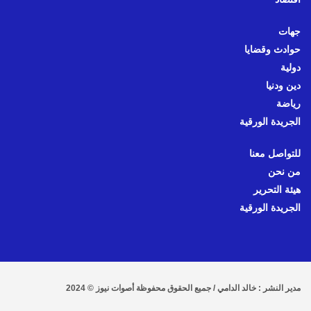
جهات
حوادث وقضايا
دولية
دين ودنيا
رياضة
الجريدة الورقية
للتواصل معنا
من نحن
هيئة التحرير
الجريدة الورقية
مدير النشر : خالد الدامي / جميع الحقوق محفوظة أصوات نيوز © 2024