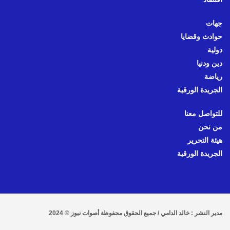
جهات
حوادث وقضايا
دولية
دين ودنيا
رياضة
الجريدة الورقية
للتواصل معنا
من نحن
هيئة التحرير
الجريدة الورقية
مدير النشر : خالد الدامي / جميع الحقوق محفوظة أصوات نيوز © 2024