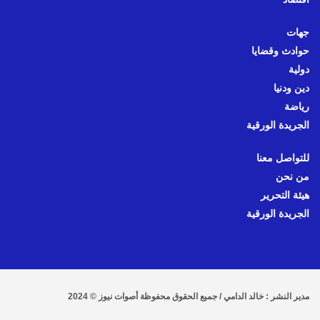
جهات
حوادث وقضايا
دولية
دين ودنيا
رياضة
الجريدة الورقية
للتواصل معنا
من نحن
هيئة التحرير
الجريدة الورقية
مدير النشر : خالد الدامي / جميع الحقوق محفوظة أصوات نيوز © 2024