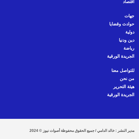
اقتصاد
جهات
حوادث وقضايا
دولية
دين ودنيا
رياضة
الجريدة الورقية
للتواصل معنا
من نحن
هيئة التحرير
الجريدة الورقية
مدير النشر : خالد الدامي / جميع الحقوق محفوظة أصوات نيوز © 2024