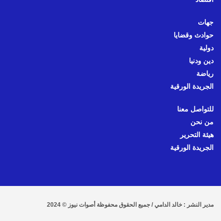
جهات
حوادث وقضايا
دولية
دين ودنيا
رياضة
الجريدة الورقية
للتواصل معنا
من نحن
هيئة التحرير
الجريدة الورقية
مدير النشر : خالد الدامي / جميع الحقوق محفوظة أصوات نيوز © 2024