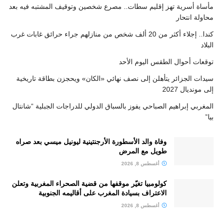
مأساة أسرية تهز إقليم سطات.. مصرع شخصين وتوقيف المشتبه فيه بعد
محاولة انتحار
كندا.. إجلاء أكثر من 20 ألف شخص من منازلهم جراء حرائق غابات غرب
البلاد
توقعات أحوال الطقس اليوم الأحد
سيدات الجزائر يتأهلن إلى نصف نهائي «الكان» ويحجزن بطاقة تاريخية
إلى مونديال 2027
المغربي إبراهيم الصباحي يفوز بالسباق الدولي للدراجات الجبلية “شانتال
بيا”
وفاة والد الأسطورة الأرجنتينية ليونيل ميسي بعد صراه
طويل مع المرض
أغسطس 8, 2026
كولومبيا تغيّر موقفها من قضية الصحراء المغربية وتعلن
الاعتراف بسيادة المغرب على أقاليمه الجنوبية
أغسطس 8, 2026