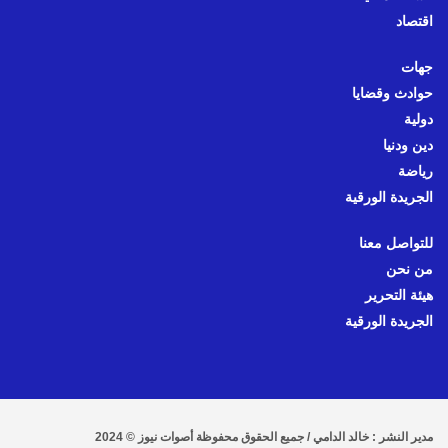
اقتصاد
جهات
حوادث وقضايا
دولية
دين ودنيا
رياضة
الجريدة الورقية
للتواصل معنا
من نحن
هيئة التحرير
الجريدة الورقية
مدير النشر : خالد الدامي / جميع الحقوق محفوظة أصوات نيوز © 2024