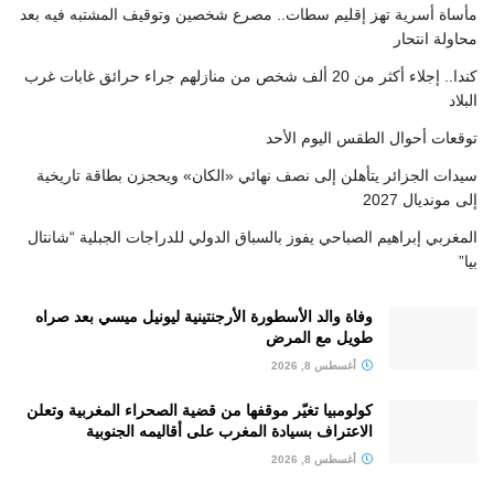
مأساة أسرية تهز إقليم سطات.. مصرع شخصين وتوقيف المشتبه فيه بعد
محاولة انتحار
كندا.. إجلاء أكثر من 20 ألف شخص من منازلهم جراء حرائق غابات غرب
البلاد
توقعات أحوال الطقس اليوم الأحد
سيدات الجزائر يتأهلن إلى نصف نهائي «الكان» ويحجزن بطاقة تاريخية
إلى مونديال 2027
المغربي إبراهيم الصباحي يفوز بالسباق الدولي للدراجات الجبلية “شانتال
بيا”
وفاة والد الأسطورة الأرجنتينية ليونيل ميسي بعد صراه
طويل مع المرض
أغسطس 8, 2026
كولومبيا تغيّر موقفها من قضية الصحراء المغربية وتعلن
الاعتراف بسيادة المغرب على أقاليمه الجنوبية
أغسطس 8, 2026