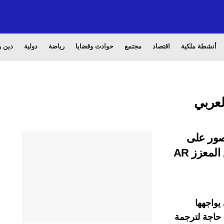
أنشطة ملكية
اقتصاد
مجتمع
حوادث وقضايا
رياضة
دولية
دين و
لعربي
ص بالصور على
الويب باستخدام تقنية الترجمة عبر الواقع المعزز AR
 يواجهها
حاجة لترجمة