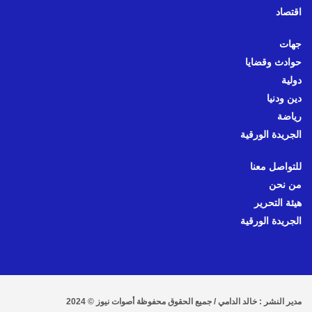
اقتصاد
جهات
حوادث وقضايا
دولية
دين ودنيا
رياضة
الجريدة الورقية
للتواصل معنا
من نحن
هيئة التحرير
الجريدة الورقية
مدير النشر : خالد الدامي / جميع الحقوق محفوظة أصوات نيوز © 2024