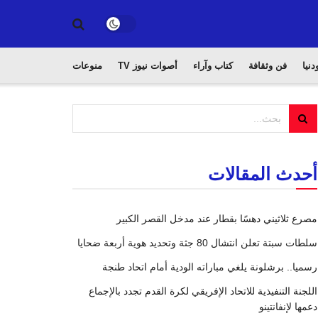
دنيا
فن وثقافة
كتاب وآراء
أصوات نيوز TV
منوعات
أحدث المقالات
مصرع ثلاثيني دهسًا بقطار عند مدخل القصر الكبير
سلطات سبتة تعلن انتشال 80 جثة وتحديد هوية أربعة ضحايا
رسميا.. برشلونة يلغي مباراته الودية أمام اتحاد طنجة
اللجنة التنفيذية للاتحاد الإفريقي لكرة القدم تجدد بالإجماع
دعمها لإنفانتينو