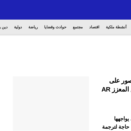
أنشطة ملكية
اقتصاد
مجتمع
حوادث وقضايا
رياضة
دولية
دين و
ص بالصور على
الويب باستخدام تقنية الترجمة عبر الواقع المعزز AR
 يواجهها
حاجة لترجمة