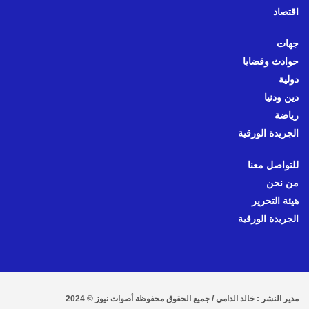
اقتصاد
جهات
حوادث وقضايا
دولية
دين ودنيا
رياضة
الجريدة الورقية
للتواصل معنا
من نحن
هيئة التحرير
الجريدة الورقية
مدير النشر : خالد الدامي / جميع الحقوق محفوظة أصوات نيوز © 2024