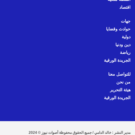
اقتصاد
جهات
حوادث وقضايا
دولية
دين ودنيا
رياضة
الجريدة الورقية
للتواصل معنا
من نحن
هيئة التحرير
الجريدة الورقية
مدير النشر : خالد الدامي / جميع الحقوق محفوظة أصوات نيوز © 2024