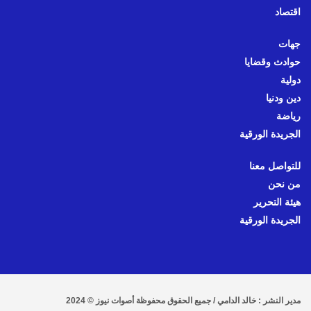
اقتصاد
جهات
حوادث وقضايا
دولية
دين ودنيا
رياضة
الجريدة الورقية
للتواصل معنا
من نحن
هيئة التحرير
الجريدة الورقية
مدير النشر : خالد الدامي / جميع الحقوق محفوظة أصوات نيوز © 2024