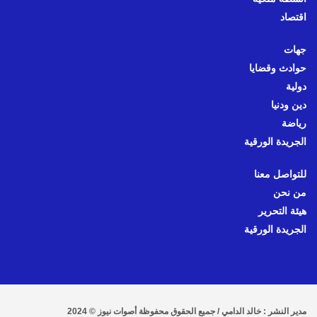
اقتصاد
جهات
حوادث وقضايا
دولية
دين ودنيا
رياضة
الجريدة الورقية
للتواصل معنا
من نحن
هيئة التحرير
الجريدة الورقية
مدير النشر : خالد الدامي / جميع الحقوق محفوظة أصوات نيوز © 2024