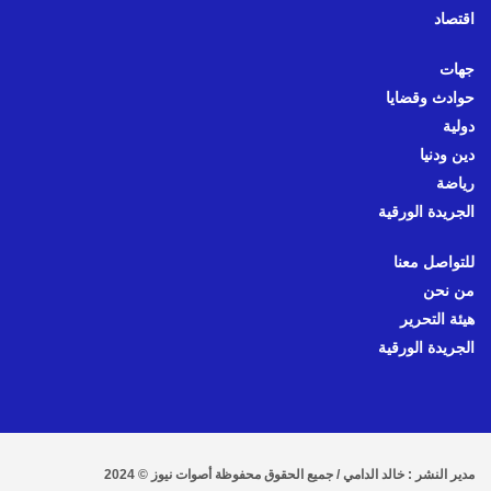
اقتصاد
جهات
حوادث وقضايا
دولية
دين ودنيا
رياضة
الجريدة الورقية
للتواصل معنا
من نحن
هيئة التحرير
الجريدة الورقية
مدير النشر : خالد الدامي / جميع الحقوق محفوظة أصوات نيوز © 2024