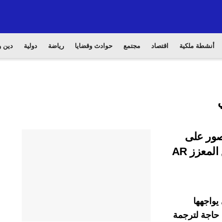
أنشطة ملكية
اقتصاد
مجتمع
حوادث وقضايا
رياضة
دولية
دين و
ص بالصور على
الويب باستخدام تقنية الترجمة عبر الواقع المعزز AR
 يواجهها
حاجة لترجمة