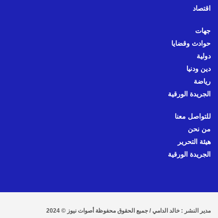
اقتصاد
جهات
حوادث وقضايا
دولية
دين ودنيا
رياضة
الجريدة الورقية
للتواصل معنا
من نحن
هيئة التحرير
الجريدة الورقية
مدير النشر : خالد الدامي / جميع الحقوق محفوظة أصوات نيوز © 2024