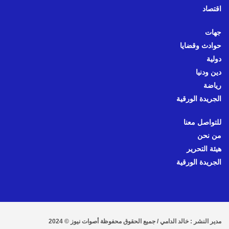
اقتصاد
جهات
حوادث وقضايا
دولية
دين ودنيا
رياضة
الجريدة الورقية
للتواصل معنا
من نحن
هيئة التحرير
الجريدة الورقية
مدير النشر : خالد الدامي / جميع الحقوق محفوظة أصوات نيوز © 2024