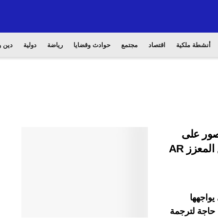
أنشطة ملكية
اقتصاد
مجتمع
حوادث وقضايا
رياضة
دولية
دين و
ص بالصور على
الويب باستخدام تقنية الترجمة عبر الواقع المعزز AR
 يواجهها
حاجة لترجمة