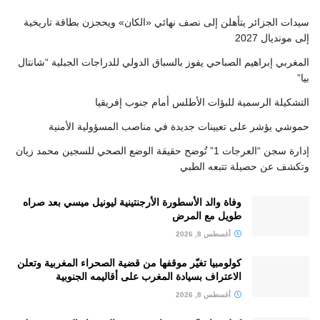
سيدات الجزائر يتأهلن إلى نصف نهائي «الكان» ويحجزن بطاقة تاريخية
إلى مونديال 2027
المغربي إبراهيم الصباحي يفوز بالسباق الدولي للدراجات الجبلية “شانتال
بيا”
التشكيلة الرسمية للبؤات الأطلس أمام جنوب إفريقيا
حموشي يؤشر على تعيينات جديدة في مناصب المسؤولية الأمنية
إدارة سجن “العرجات 1” تُوضح حقيقة الوضع الصحي للسجين محمد زيان
وتكشف عن حصيلة تتبعه الطبي
وفاة والد الأسطورة الأرجنتينية ليونيل ميسي بعد صراه
طويل مع المرض
أغسطس 8, 2026
كولومبيا تغيّر موقفها من قضية الصحراء المغربية وتعلن
الاعتراف بسيادة المغرب على أقاليمه الجنوبية
أغسطس 8, 2026