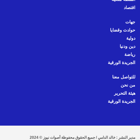
اقتصاد
جهات
حوادث وقضايا
دولية
دين ودنيا
رياضة
الجريدة الورقية
للتواصل معنا
من نحن
هيئة التحرير
الجريدة الورقية
مدير النشر : خالد الدامي / جميع الحقوق محفوظة أصوات نيوز © 2024