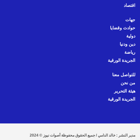
اقتصاد
جهات
حوادث وقضايا
دولية
دين ودنيا
رياضة
الجريدة الورقية
للتواصل معنا
من نحن
هيئة التحرير
الجريدة الورقية
مدير النشر : خالد الدامي / جميع الحقوق محفوظة أصوات نيوز © 2024