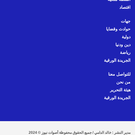
اقتصاد
جهات
حوادث وقضايا
دولية
دين ودنيا
رياضة
الجريدة الورقية
للتواصل معنا
من نحن
هيئة التحرير
الجريدة الورقية
مدير النشر : خالد الدامي / جميع الحقوق محفوظة أصوات نيوز © 2024