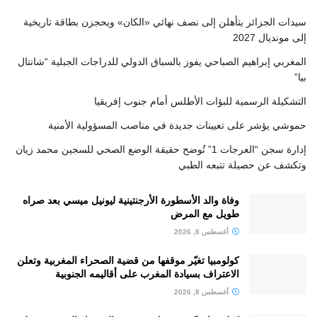
سيدات الجزائر يتأهلن إلى نصف نهائي «الكان» ويحجزن بطاقة تاريخية
إلى مونديال 2027
المغربي إبراهيم الصباحي يفوز بالسباق الدولي للدراجات الجبلية “شانتال
بيا”
التشكيلة الرسمية للبؤات الأطلس أمام جنوب إفريقيا
حموشي يؤشر على تعيينات جديدة في مناصب المسؤولية الأمنية
إدارة سجن “العرجات 1” تُوضح حقيقة الوضع الصحي للسجين محمد زيان
وتكشف عن حصيلة تتبعه الطبي
وفاة والد الأسطورة الأرجنتينية ليونيل ميسي بعد صراه
طويل مع المرض
أغسطس 8, 2026
كولومبيا تغيّر موقفها من قضية الصحراء المغربية وتعلن
الاعتراف بسيادة المغرب على أقاليمه الجنوبية
أغسطس 8, 2026