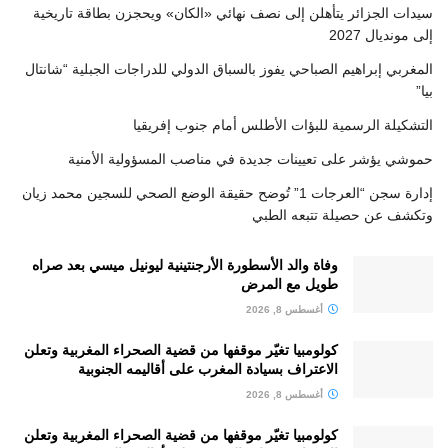
سيدات الجزائر يتأهلن إلى نصف نهائي «الكان» ويحجزن بطاقة تاريخية
إلى مونديال 2027
المغربي إبراهيم الصباحي يفوز بالسباق الدولي للدراجات الجبلية “شانتال
بيا”
التشكيلة الرسمية للبؤات الأطلس أمام جنوب إفريقيا
حموشي يؤشر على تعيينات جديدة في مناصب المسؤولية الأمنية
إدارة سجن “العرجات 1” تُوضح حقيقة الوضع الصحي للسجين محمد زيان
وتكشف عن حصيلة تتبعه الطبي
وفاة والد الأسطورة الأرجنتينية ليونيل ميسي بعد صراه
طويل مع المرض
أغسطس 8, 2026
كولومبيا تغيّر موقفها من قضية الصحراء المغربية وتعلن
الاعتراف بسيادة المغرب على أقاليمه الجنوبية
أغسطس 8, 2026
كولومبيا تغيّر موقفها من قضية الصحراء المغربية وتعلن