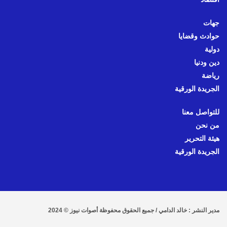
جهات
حوادث وقضايا
دولية
دين ودنيا
رياضة
الجريدة الورقية
للتواصل معنا
من نحن
هيئة التحرير
الجريدة الورقية
مدير النشر : خالد الدامي / جميع الحقوق محفوظة أصوات نيوز © 2024